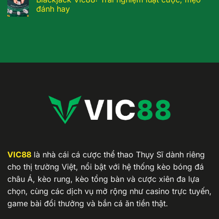
đánh hay
VIC88
là nhà cái cá cược thể thao Thụy Sĩ dành riêng
cho thị trường Việt, nổi bật với hệ thống kèo bóng đá
châu Á, kèo rung, kèo tổng bàn và cược xiên đa lựa
chọn, cùng các dịch vụ mở rộng như casino trực tuyến,
game bài đổi thưởng và bắn cá ăn tiền thật.