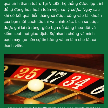
quá trình thanh toán. Tại Vic88, hệ thống được lập trình
để tự động hóa hoàn toàn việc xử lý cược. Ngay sau
khi có kết quả, tiền thắng sẽ được cộng vào tài khoản
của bạn một cách tức thì và chính xác. Lịch sử cược
được ghi lại rõ ràng, giúp bạn dễ dàng theo dõi và
kiểm soát mọi giao dịch. Sự nhanh chóng và minh
bạch này tạo nên sự tin tưởng và an tâm cho tất cả
thành viên.