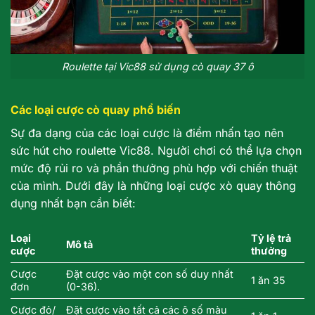
Roulette tại Vic88 sử dụng cò quay 37 ô
Các loại cược cò quay phổ biến
Sự đa dạng của các loại cược là điểm nhấn tạo nên
sức hút cho roulette Vic88. Người chơi có thể lựa chọn
mức độ rủi ro và phần thưởng phù hợp với chiến thuật
của mình. Dưới đây là những loại cược xò quay thông
dụng nhất bạn cần biết:
Loại
Tỷ lệ trả
Mô tả
cược
thưởng
Cược
Đặt cược vào một con số duy nhất
1 ăn 35
đơn
(0-36).
Cược đỏ/
Đặt cược vào tất cả các ô số màu