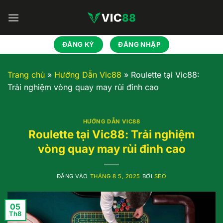
Bỏ
qua
nội
dung
ĐĂNG KÝ
ĐĂNG NHẬP
Trang chủ
»
Hướng Dẫn Vic88
»
Roulette tại Vic88:
Trải nghiệm vòng quay may rủi đỉnh cao
HƯỚNG DẪN VIC88
Roulette tại Vic88: Trải nghiệm
vòng quay may rủi đỉnh cao
ĐĂNG VÀO
THÁNG 8 5, 2025
BỞI
SEO
05
Th8