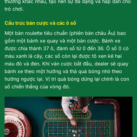
thưởng khác nhau, tạo nên sự đa dạng và hấp dẫn cho
trò chơi.
Cấu trúc bàn cược và các ô số
Một bàn roulette tiêu chuẩn (phiên bản châu Âu) bao
gồm một bánh xe quay và một bàn cược. Bánh xe
được chia thành 37 ô, đánh số từ 0 đến 36. Ô số 0 có
màu xanh lá cây, các số còn lại được tô xen kẽ hai
màu đỏ và đen. Khi ván cược bắt đầu, dealer sẽ quay
bánh xe theo một hướng và thả quả bóng nhỏ theo
hướng ngược lại. Vị trí quả bóng dừng lại chính là con
số chiến thắng của vòng đó.