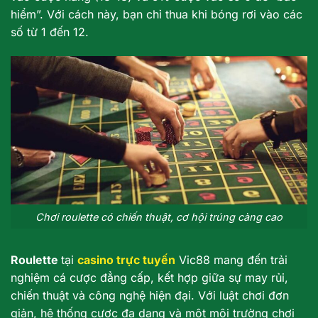
hiểm”. Với cách này, bạn chỉ thua khi bóng rơi vào các
số từ 1 đến 12.
Chơi roulette có chiến thuật, cơ hội trúng càng cao
Roulette
tại
casino trực tuyến
Vic88 mang đến trải
nghiệm cá cược đẳng cấp, kết hợp giữa sự may rủi,
chiến thuật và công nghệ hiện đại. Với luật chơi đơn
giản, hệ thống cược đa dạng và một môi trường chơi