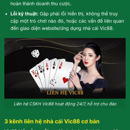
hoàn thành doanh thu cược.
Lỗi kỹ thuật:
Gặp phải lỗi hiển thị, không thể truy
cập một trò chơi nào đó, hoặc các vấn đề liên quan
đến giao diện website/ứng dụng nhà cái Vic88.
Liên hệ CSKH Vic88 hoạt động 24/7, hỗ trợ chu đáo
3 kênh liên hệ nhà cái Vic88 cơ bản