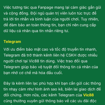
Việc tương tác qua Fanpage mang lại cảm giác gần gũi
và cộng đồng. Đội ngũ quản trị viên luôn túc trực để
trả lời tin nhắn và bình luận của người chơi. Tuy nhiên,
để đảm bảo an toàn thông tin, bạn chỉ nên cung cấp
dữ liệu cá nhân qua tin nhắn riêng tư.
Telegram
Với ưu điểm bảo mật cao và tốc độ truyền tin nhanh,
Telegram đã trở thành kênh liên hệ CSKH được nhiều
người chơi tại Vic88 tin dùng. Việc trao đổi qua
Telegram giúp bảo vệ tuyệt đối thông tin cá nhân của
bạn nhờ cơ chế mã hóa đầu cuối.
Đây là kênh liên lạc phù hợp khi bạn cần gửi các thông
tin nhạy cảm như hình ảnh sao kê, biên lai giao dịch để
đối chứng. Hơn nữa, các kênh Telegram của
Vic88
cũng thường xuyên gửi thông báo về các ưu đãi độc