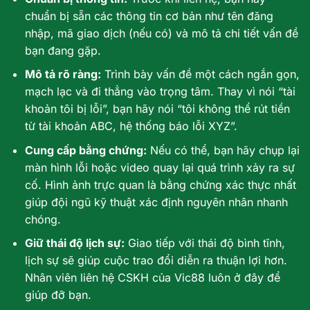
chuẩn bị sẵn các thông tin cơ bản như tên đăng
nhập, mã giao dịch (nếu có) và mô tả chi tiết vấn đề
bạn đang gặp.
Mô tả rõ ràng:
Trình bày vấn đề một cách ngắn gọn,
mạch lạc và đi thẳng vào trọng tâm. Thay vì nói “tài
khoản tôi bị lỗi”, bạn hãy nói “tôi không thể rút tiền
từ tài khoản ABC, hệ thống báo lỗi XYZ”.
Cung cấp bằng chứng:
Nếu có thể, bạn hãy chụp lại
màn hình lỗi hoặc video quay lại quá trình xảy ra sự
cố. Hình ảnh trực quan là bằng chứng xác thực nhất
giúp đội ngũ kỹ thuật xác định nguyên nhân nhanh
chóng.
Giữ thái độ lịch sự:
Giao tiếp với thái độ bình tĩnh,
lịch sự sẽ giúp cuộc trao đổi diễn ra thuận lợi hơn.
Nhân viên liên hệ CSKH của Vic88 luôn ở đây để
giúp đỡ bạn.