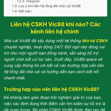
Telegram
Lưu ý khi liên hệ tổng đài nhà cái Vic88
Kết luận
Liên hệ CSKH Vic88 khi nào? Các
kênh liên hệ chính
Nhà cái Vic88 đã xây dựng một hệ thống
liên hệ CSKH
chuyên nghiệp, hoạt động 24/7. Đội ngũ này đóng vai
trò như một người bạn đồng hành, sẵn sàng hỗ trợ
người chơi bất cứ lúc nào. Dưới đây, Vic88.space sẽ
cung cấp thông tin chi tiết về các trường hợp cần liên
hệ tổng đài nhà cái và hướng dẫn bạn cách kết nối
nhanh nhất.
Trường hợp nào nên liên hệ CSKH Vic88?
Để không làm gián đoạn trải nghiệm giải trí của bạn,
việc xác định đúng thời điểm cần tìm kiếm sự hỗ trợ là
rất quan trọng. Bộ phận CSKH Vic88 được đào tạo để