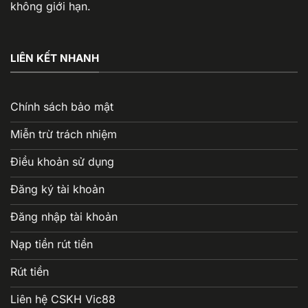
không giới hạn.
LIÊN KẾT NHANH
Chính sách bảo mật
Miễn trừ trách nhiệm
Điều khoản sử dụng
Đăng ký tài khoản
Đăng nhập tài khoản
Nạp tiền rút tiền
Rút tiền
Liên hệ CSKH Vic88